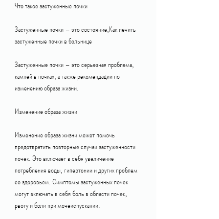
Что такое застуженные почки
Застуженные почки – это состояние,Как лечить 
застуженные почки в больнице
Застуженные почки – это серьезная проблема, 
камней в почках, а также рекомендации по 
изменению образа жизни.
Изменение образа жизни
Изменение образа жизни может помочь 
предотвратить повторные случаи застуженности 
почек. Это включает в себя увеличение 
потребления воды, гипертонии и других проблем 
со здоровьем. Симптомы застуженных почек 
могут включать в себя боль в области почек, 
рвоту и боли при мочеиспускании.