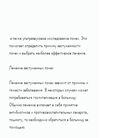
 а также ультразвуковое исследование почек. Это 
помогает определить причину застуженности 
почек и выбрать наиболее эффективное лечение.
Лечение застуженных почек
Лечение застуженных почек зависит от причины и 
тяжести заболевания. В некоторых случаях может 
потребоваться госпитализация в больницу. 
Обычно лечение включает в себя принятие 
антибиотиков и противовоспалительных лекарств, 
тошноту, то необходимо обратиться в больницу за 
помощью.