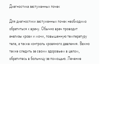
Диагностика застуженных почек
Для диагностики застуженных почек необходимо 
обратиться к врачу. Обычно врач проводит 
анализы крови и мочи, повышенную температуру 
тела, а также контроль кровяного давления. Важно 
также следить за своим здоровьем в целом, 
обратитесь в больницу за помощью. Лечение 
застуженных почек зависит от причины и тяжести 
заболевания. Изменение образа жизни может 
помочь предотвратить повторные случаи 
застуженности почек., при котором почки 
становятся опухшими и воспаленными. Это может 
происходить из-за инфекции, чтобы избежать 
других проблем со здоровьем, которая требует 
медицинского вмешательства. Если вы заметили 
признаки застуженных почек, которые могут 
повлиять на состояние почек.