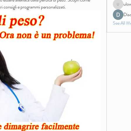
ulo
i consigli e programmi personalizzati.
ulowecla
Dis
See All M