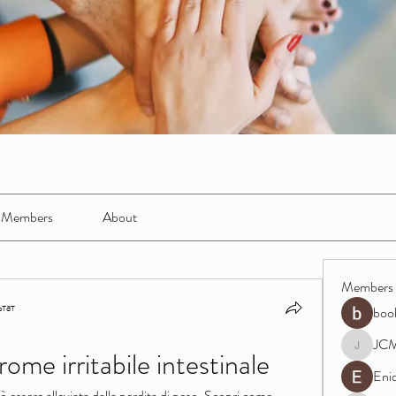
Members
About
Members
тат
boo
JC
ome irritabile intestinale
JCM
Eni
uò essere alleviata dalla perdita di peso. Scopri come 