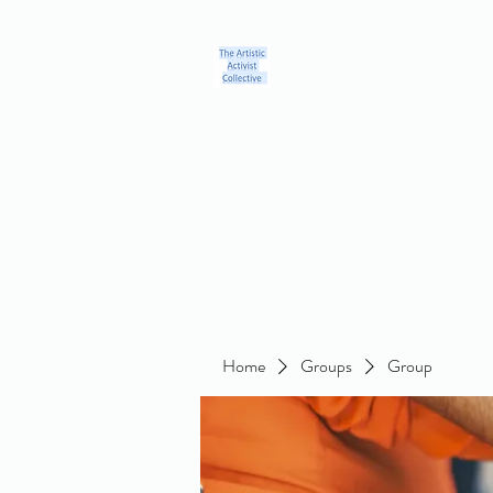
Home
Blog
Groups
Members
About
Contact
Home
Groups
Group