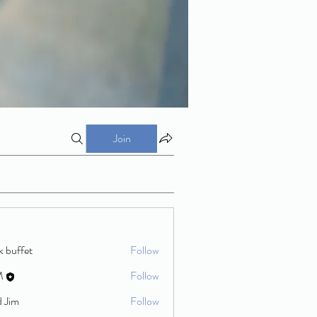
Join
k buffet
Follow
M
Follow
d Jim
Follow