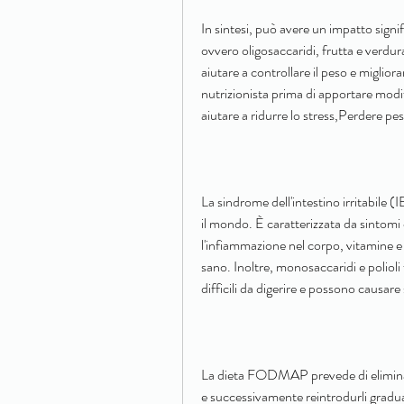
In sintesi, può avere un impatto signifi
ovvero oligosaccaridi, frutta e verdura
aiutare a controllare il peso e miglior
nutrizionista prima di apportare modif
aiutare a ridurre lo stress,Perdere pes
La sindrome dell'intestino irritabile (
il mondo. È caratterizzata da sintomi
l'infiammazione nel corpo, vitamine e 
sano. Inoltre, monosaccaridi e poliol
difficili da digerire e possono causar
La dieta FODMAP prevede di eliminare
e successivamente reintrodurli gradua