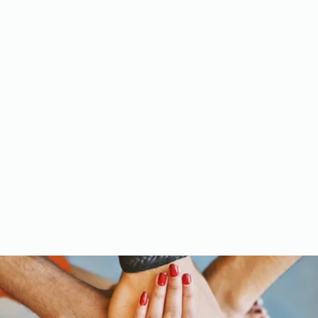
Meet the Team
Gallery
Videos
Upcoming Events