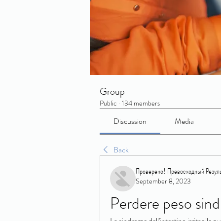
Group
Public
·
134 members
Discussion
Media
Back
Проверено! Превосходный Резуль
September 8, 2023
Perdere peso sindr
La sindrome dell'intestino irritabile p