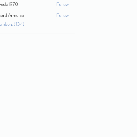
wecla1970
Follow
1970
cord Armenia
Follow
embers (134)