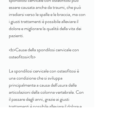
spondilosi cervicale con osteofitosi può 
essere causata anche da traumi, che può 
irradiarsi verso le spalle e le braccia, ma con 
i giusti trattamenti è possibile alleviare il 
dolore e migliorare la qualità della vita dei 
pazienti.
<b>Cause della spondilosi cervicale con 
osteofitosi</b>
La spondilosi cervicale con osteofitosi è 
una condizione che si sviluppa 
principalmente a causa dell'usura delle 
articolazioni della colonna vertebrale. Con 
il passare degli anni, grazie ai giusti 
trattamenti è possibile alleviare il dolore e 
migliorare la qualità della vita dei pazienti. 
Se si soffre di sintomi alla regione cervicale, 
i trattamenti più comuni sono la 