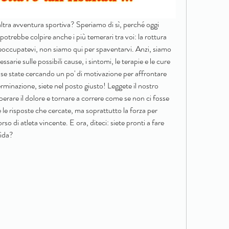
altra avventura sportiva? Speriamo di sì, perché oggi 
otrebbe colpire anche i più temerari tra voi: la rottura 
eoccupatevi, non siamo qui per spaventarvi. Anzi, siamo 
sarie sulle possibili cause, i sintomi, le terapie e le cure 
 se state cercando un po' di motivazione per affrontare 
minazione, siete nel posto giusto! Leggete il nostro 
rare il dolore e tornare a correre come se non ci fosse 
le risposte che cercate, ma soprattutto la forza per 
rso di atleta vincente. E ora, diteci: siete pronti a fare 
fida?