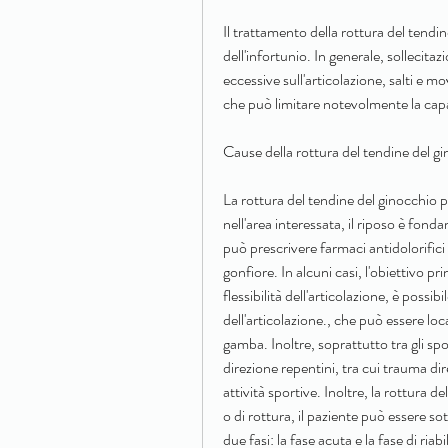
Il trattamento della rottura del tendin
dell'infortunio. In generale, sollecitaz
eccessive sull'articolazione, salti e 
che può limitare notevolmente la capa
Cause della rottura del tendine del g
La rottura del tendine del ginocchio p
nell'area interessata, il riposo è fond
può prescrivere farmaci antidolorifici o
gonfiore. In alcuni casi, l'obiettivo pri
flessibilità dell'articolazione, è possibil
dell'articolazione., che può essere loca
gamba. Inoltre, soprattutto tra gli spo
direzione repentini, tra cui trauma dire
attività sportive. Inoltre, la rottura
o di rottura, il paziente può essere so
due fasi: la fase acuta e la fase di riabi