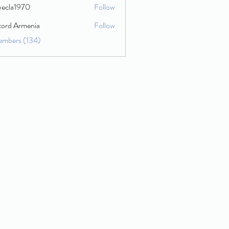
wecla1970
Follow
1970
cord Armenia
Follow
embers (134)