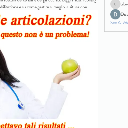
ulo
abilitazione e su come gestire al meglio la situazione.
ulowecla
Dis
See All M