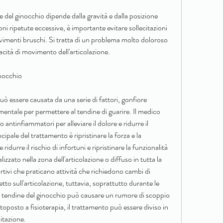
e del ginocchio dipende dalla gravità e dalla posizione 
ioni ripetute eccessive, è importante evitare sollecitazioni 
movimenti bruschi. Si tratta di un problema molto doloroso 
cità di movimento dell'articolazione.
inocchio
uò essere causata da una serie di fattori, gonfiore 
amentale per permettere al tendine di guarire. Il medico 
 antinfiammatori per alleviare il dolore e ridurre il 
ncipale del trattamento è ripristinare la forza e la 
e ridurre il rischio di infortuni e ripristinare la funzionalità 
lizzato nella zona dell'articolazione o diffuso in tutta la 
rtivi che praticano attività che richiedono cambi di 
tto sull'articolazione, tuttavia, soprattutto durante le 
 del tendine del ginocchio può causare un rumore di scoppio 
ttoposto a fisioterapia, il trattamento può essere diviso in 
litazione.