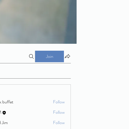
Join
k buffet
Follow
M
Follow
d Jim
Follow