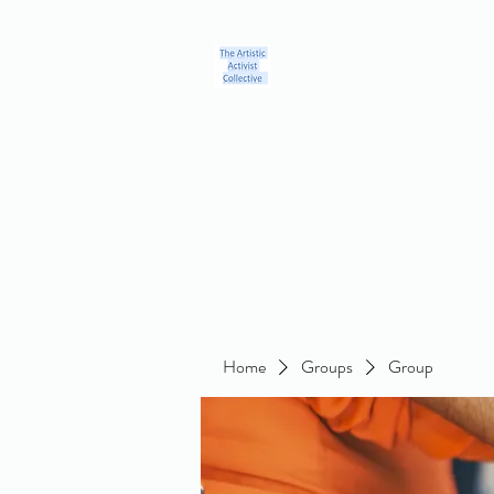
Home
Blog
Groups
Members
About
Contact
Home
Groups
Group