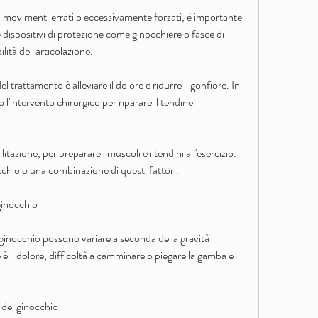
 movimenti errati o eccessivamente forzati, è importante 
 dispositivi di protezione come ginocchiere o fasce di 
lità dell'articolazione.
l trattamento è alleviare il dolore e ridurre il gonfiore. In 
l'intervento chirurgico per riparare il tendine 
ilitazione, per preparare i muscoli e i tendini all'esercizio. 
cchio o una combinazione di questi fattori.
ginocchio
l ginocchio possono variare a seconda della gravità 
 è il dolore, difficoltà a camminare o piegare la gamba e 
 del ginocchio