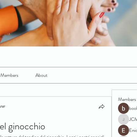
Members
About
Members
тат
boo
JC
el ginocchio
JCM
Eni
 rottura del tendine del ginocchio. Leggi i nostri consigli 