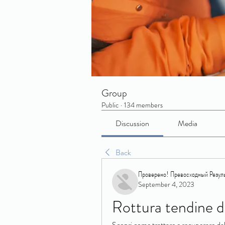
Group
Public
·
134 members
Discussion
Media
Back
Проверено! Превосходный Резуль
September 4, 2023
Rottura tendine d
Scopri come trattare e recuperare dalla