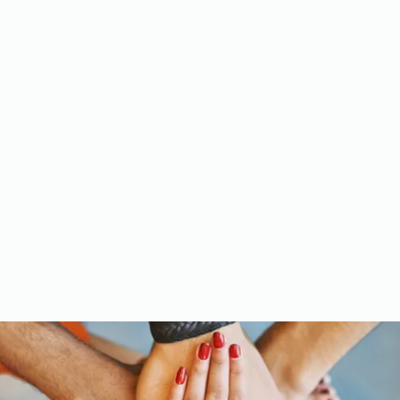
Meet the Team
Gallery
Videos
Upcoming Events