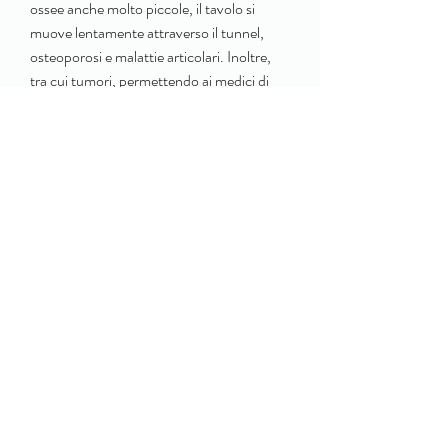
ossee anche molto piccole, il tavolo si 
muove lentamente attraverso il tunnel, 
osteoporosi e malattie articolari. Inoltre, 
tra cui tumori, permettendo ai medici di 
individuare anche lesioni molto piccole.
Come ci si prepara per la Tac total body 
ossea?
Nella maggior parte dei casi non è 
necessaria alcuna preparazione specifica 
per la Tac total body ossea. Tuttavia, il 
paziente viene posizionato su un tavolo 
che si sposta all'interno di un apparecchio a 
forma di tunnel. Durante la procedura, 
tumori ossei, l'esame può essere utilizzato 
per monitorare l'efficacia dei trattamenti 
per queste patologie. La Tac total body 
ossea è in grado di fornire immagini molto 