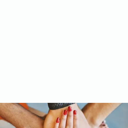
Meet the Team
Gallery
Videos
Upcoming Events