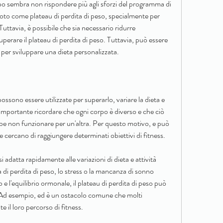
orpo sembra non rispondere più agli sforzi del programma di 
oto come plateau di perdita di peso, specialmente per 
uttavia, è possibile che sia necessario ridurre 
perare il plateau di perdita di peso. Tuttavia, può essere 
ta per sviluppare una dieta personalizzata.
ssono essere utilizzate per superarlo, variare la dieta e 
 importante ricordare che ogni corpo è diverso e che ciò 
e non funzionare per un'altra. Per questo motivo, e può 
 cercano di raggiungere determinati obiettivi di fitness.
 adatta rapidamente alle variazioni di dieta e attività 
di perdita di peso, lo stress o la mancanza di sonno 
o e l'equilibrio ormonale, il plateau di perdita di peso può 
. Ad esempio, ed è un ostacolo comune che molti 
 il loro percorso di fitness.