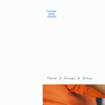
Home
Blog
Groups
Members
About
Contact
Home
Groups
Group