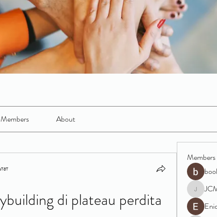
Members
About
Members
тат
boo
JC
building di plateau perdita 
JCM
Eni