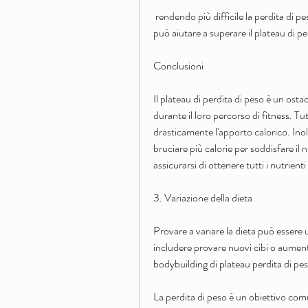
 rendendo più difficile la perdita di peso. Riprendere il controllo della mente e ridurre lo stress 
può aiutare a superare il plateau di pe
Conclusioni
Il plateau di perdita di peso è un os
durante il loro percorso di fitness. T
drasticamente l'apporto calorico. Inoltr
bruciare più calorie per soddisfare il
assicurarsi di ottenere tutti i nutrien
3. Variazione della dieta
Provare a variare la dieta può essere u
includere provare nuovi cibi o aumentar
bodybuilding di plateau perdita di pe
La perdita di peso è un obiettivo comu