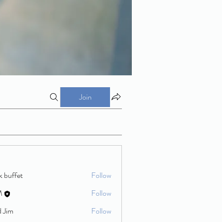
Join
k buffet
Follow
M
Follow
d Jim
Follow