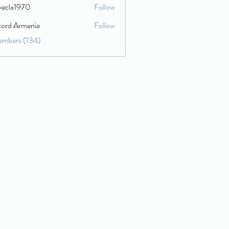
wecla1970
Follow
1970
cord Armenia
Follow
embers (134)