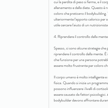
cui la perdita di peso si ferma, e il c
allenamento e della dieta. Questo è n
coloro che praticano il bodybuilding. T
ulteriormente l'apporto calorico per su
utile cercare l'aiuto di un nutrizionis
4. Riprendere il controllo della mente
Spesso, ci sono alcune strategie che po
riprendere il controllo della mente. È
che funziona per una persona potrebb
essere molto frustrante per coloro che
Il corpo umano è molto intelligente e si
fisica. Quando si inizia un programma 
possono influenzare i livelli di cortisol
essere causato da fattori psicologici
bodybuilder devono affrontare durante