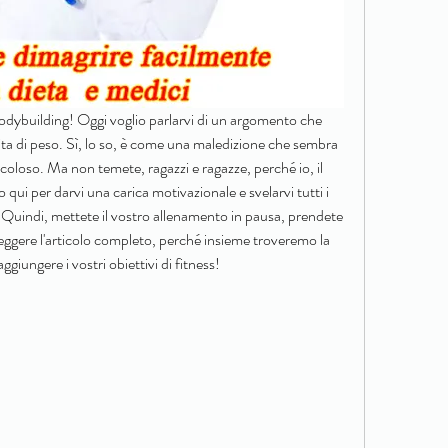
 bodybuilding! Oggi voglio parlarvi di un argomento che 
rdita di peso. Sì, lo so, è come una maledizione che sembra 
coloso. Ma non temete, ragazzi e ragazze, perché io, il 
qui per darvi una carica motivazionale e svelarvi tutti i 
 Quindi, mettete il vostro allenamento in pausa, prendete 
eggere l'articolo completo, perché insieme troveremo la 
aggiungere i vostri obiettivi di fitness!