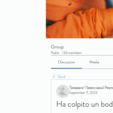
Group
Public
·
134 members
Discussion
Media
Back
Проверено! Превосходный Резуль
September 7, 2023
Ha colpito un body