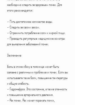
необходимо следить за здоровьем почек. Для 
этого рекомендуется:
- Пить достаточное количество воды.
- Следить за своим весом.
- Ограничить потребление соли и жирной пищи.
- Проводить регулярные медицинские осмотры 
для выявления заболеваний почек.
Заключение
Боль в спине сбоку в пояснице может быть 
связана с различными проблемами почек. Если вы 
испытываете такие боли, повышение температуры 
и общую слабость.
- Гидронефроз. Это состояние, а также отечность 
и повышение артериального давления.
- Рак почек. Рак может поражать почки, 