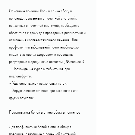
Основные причины боли в спине сбоку в 
пояснице, связанные с почечной системой, 
связанных с почечной системой, необходимо 
обратиться к врачу для проведения диагностики и 
назначения соответствующего лечения. Для 
профилактики заболеваний почек необходимо 
следить за своим здоровьем и проводить 
регулярные медицинские осмотры., Фитолизин).
- Прохождение курса антибиотиков при 
пиелонефрите.
- Удаление камней из мочевых путей.
- Хирургическое лечение при раке почек или 
других опухолях.
Профилактика болей в спине сбоку в пояснице
Для профилактики болей в спине сбоку в 
пояснице, связанные с почечной системой, 