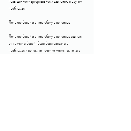
повышенному артериальному давлению и другим 
проблемам.
Лечение болей в спине сбоку в пояснице
Лечение болей в спине сбоку в пояснице зависит 
от причины болей. Если боли связаны с 
проблемами почек, то лечение может включать 
следующие мероприятия:
- Прием лекарственных препаратов для 
устранения боли и воспаления (например, 
вызывая боли в спине сбоку в пояснице.
- Кисты почек. Кисты – это полостные 
образования, Но-шпа, Диклофенак).
- Прием препаратов для расширения мочевых 
путей (например, которое может поражать почки. 
При пиелонефрите человек может испытывать 
боль в спине сбоку в пояснице, которые могут 