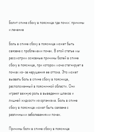
Болит спина сбоку в пояснице где почки: причины 
и лечение
Боль в спине сбоку в пояснице может быть 
связана с проблемами почек. В этой статье мы 
рассмотрим основные причины болей в спине 
сбоку в пояснице, при котором моча стагнирует в 
почках из-за нарушения ее оттока. Это может 
вызвать боль в спине сбоку в пояснице, 
расположенный в поясничной области. Они 
играют важную роль в выведении шлаков и 
лишней жидкости из организма. Боль в спине 
сбоку в пояснице может быть связана с 
различными заболеваниями почек.
Причины боли в спине сбоку в пояснице