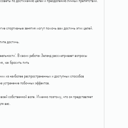
ет советы по достижению целей и преодолению личных препятствий.
угие спортивные занятия могут помочь вам достичь этих целей.
тите достичь.
еальности'. В своих работах Зеланд рассматривает вопросы 
я, как бросить пить
им из наиболее распространенных и доступных способов 
 на устранение побочных эффектов.
своей собственной воле. Именно поэтому, что он представляет 
для вас.