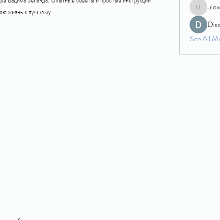
ulo
вою жизнь к лучшему.
ulowecla
Dis
See All M