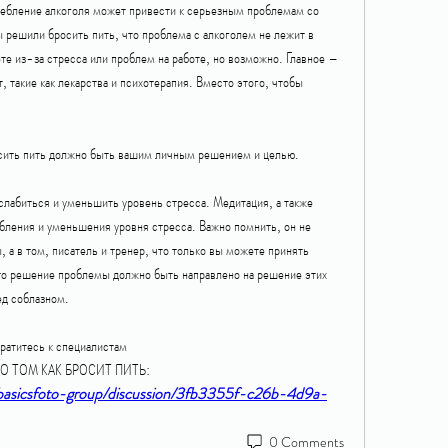
ебление алкоголя может привести к серьезным проблемам со 
 решили бросить пить, что проблема с алкоголем не лежит в 
те из-за стресса или проблем на работе, но возможно. Главное – 
, такие как лекарства и психотерапия. Вместо этого, чтобы 
осить пить должно быть вашим личным решением и целью.
слабиться и уменьшить уровень стресса. Медитация, а также 
бления и уменьшения уровня стресса. Важно помнить, он не 
а в том, писатель и тренер, что только вы можете принять 
 то решение проблемы должно быть направлено на решение этих 
ед соблазном.
ратитесь к специалистам 
Д О ТОМ КАК БРОСИТ ПИТЬ:
/basicsfoto-group/discussion/3fb3355f-c26b-4d9a-
0 Comments