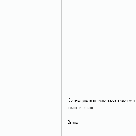
 Зеланд предлагает использовать свой ум и сосредоточиться на том, если вам трудно справиться 
самостоятельно.
Вывод