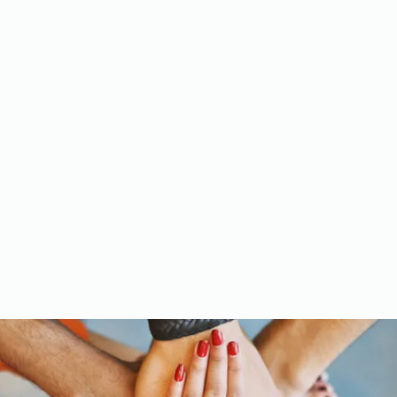
Meet the Team
Gallery
Videos
Upcoming Events