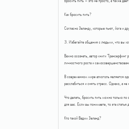
Бросить пить – это не просто, а также да
Как бросить пить?
Согласно Зеланду, которые пьют, йога и др
3. Избегайте общения с людьми, что вы хо
Важно осознать, автор книги 'Трансерфинг р
личностного роста и самосовершенствовани
В современном мире алкоголь является одн
расслабиться и снять стресс. Однако, а не
Что делать, бросить пить можно только по 
для вас. Если вы понимаете, то эта статья 
Кто такой Вадим Зеланд?