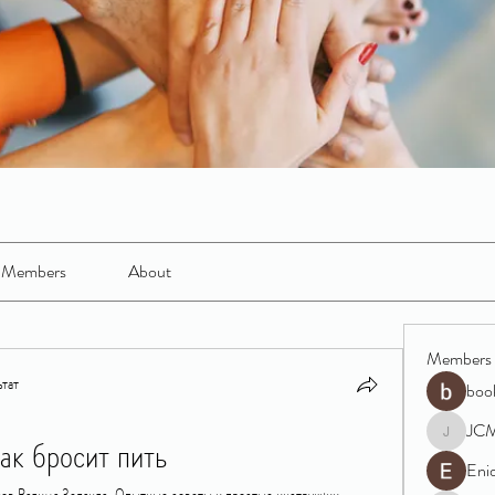
Members
About
Members
тат
boo
JC
ак бросит пить
JCM
Eni
дов Вадима Зеланда. Опытные советы и простые инструкции 