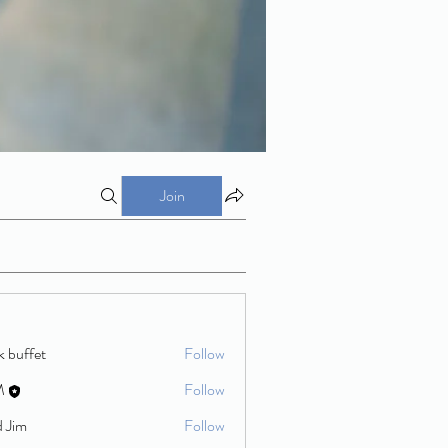
Join
k buffet
Follow
M
Follow
d Jim
Follow