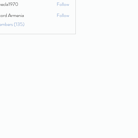
wecla1970
Follow
1970
cord Armenia
Follow
embers (135)