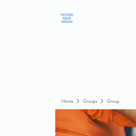
Home
Blog
Groups
Members
About
Contact
Home
Groups
Group