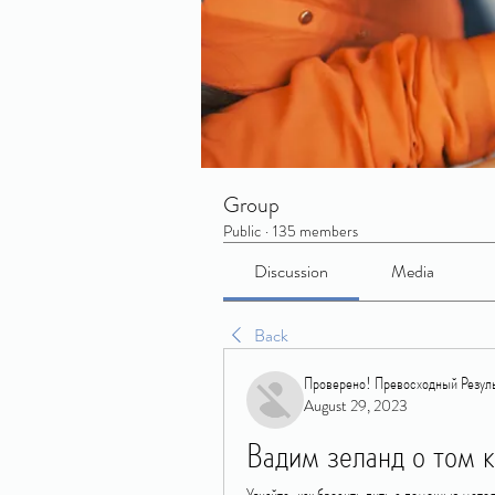
Group
Public
·
135 members
Discussion
Media
Back
Проверено! Превосходный Резуль
August 29, 2023
Вадим зеланд о том к
Узнайте, как бросить пить с помощью мето