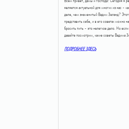
Всем привет, дамы и господа! Сегодня я ре
является актуальной для многих из нас - к
деле, чем знаменитый Вадим Зеланд? Этот 
представить себе, и в его советах можно на
бросить пить - это нелегкое дело. Но если
давайте посмотрим, какие советы Вадима Зе
ПОДРОБНЕЕ ЗДЕСЬ