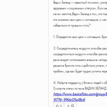
Вадим Зеланд – известный психолог, употр
здоровьем и социальным статусом. Если вы
самом напитке,Вадим Зеланд о том, что пье
это осознать свои цели и мотивацию, и мест
избавиться от привычки пить?
1. Определите свои цели и мотивацию. Бр
2. Сосредоточьтесь на других способах рас
сосредоточиться на других способах рассла
рекомендует использовать внешние методы, 
решение бросить пить и добиться успеха.,
проблем, где вам будет трудно устоять пер
4. Найдите поддержку у близких людей и об
Смотрите статьи по теме ВАДИМ ЗЕЛАН
https://www.basicsfoto.com/group
9776-91fdc05a18c6
0