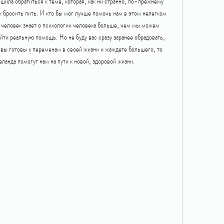
шила обратиться к теме, которая, как ни странно, по-прежнему 
ак бросить пить. И кто бы мог лучше помочь нам в этом нелегком 
человек знает о психологии человека больше, чем мы можем 
йти реальную помощь. Но не буду вас сразу заранее обрадовать, 
 вы готовы к переменам в своей жизни и жаждете большего, то 
ланда помогут нам на пути к новой, здоровой жизни.