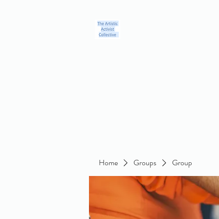
Home
Blog
Groups
Members
About
Contact
Home
Groups
Group