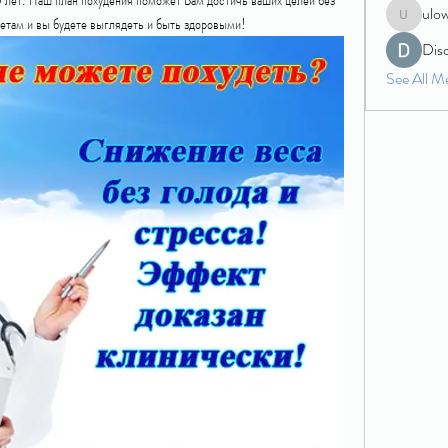
ulo
етам и вы будете выглядеть и быть здоровыми!
ulowecla
Dis
See All M