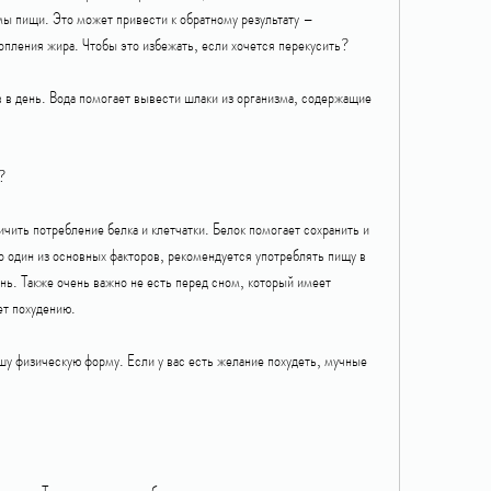
мы пищи. Это может привести к обратному результату – 
пления жира. Чтобы это избежать, если хочется перекусить?
 в день. Вода помогает вывести шлаки из организма, содержащие 
н?
ить потребление белка и клетчатки. Белок помогает сохранить и 
 один из основных факторов, рекомендуется употреблять пищу в 
нь. Также очень важно не есть перед сном, который имеет 
ет похудению.