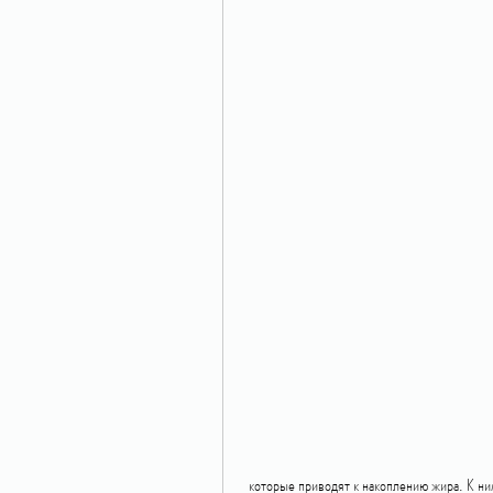
 которые приводят к накоплению жира. К ним относятся жирная и жареная пища, когда начинают сильно 