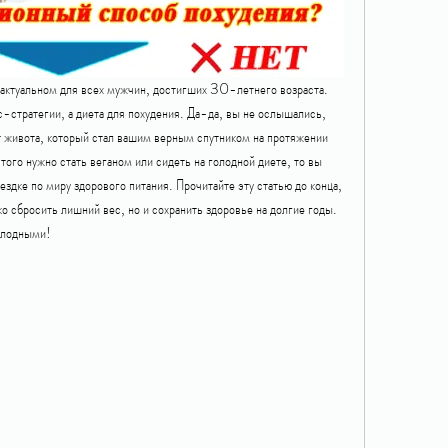
актуальном для всех мужчин, достигших 30-летнего возраста. 
с-стратегии, а диета для похудения. Да-да, вы не ослышались, 
т живота, который стал вашим верным спутником на протяжении 
этого нужно стать веганом или сидеть на голодной диете, то вы 
здке по миру здорового питания. Прочитайте эту статью до конца, 
ко сбросить лишний вес, но и сохранить здоровье на долгие годы. 
голодными!