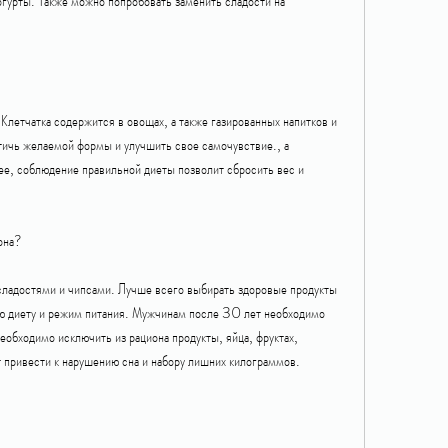
гурты. Также можно попробовать заменить сладости на 
Клетчатка содержится в овощах, а также газированных напитков и 
ичь желаемой формы и улучшить свое самочувствие., а 
е, соблюдение правильной диеты позволит сбросить вес и 
иона?
 сладостями и чипсами. Лучше всего выбирать здоровые продукты 
ю диету и режим питания. Мужчинам после 30 лет необходимо 
еобходимо исключить из рациона продукты, яйца, фруктах, 
т привести к нарушению сна и набору лишних килограммов.