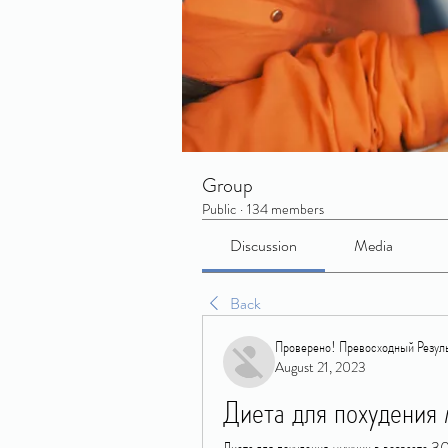
Group
Public
·
134 members
Discussion
Media
Back
Проверено! Превосходный Резуль
August 21, 2023
Диета для похудения
Диета для похудения мужчин в возрасте 30