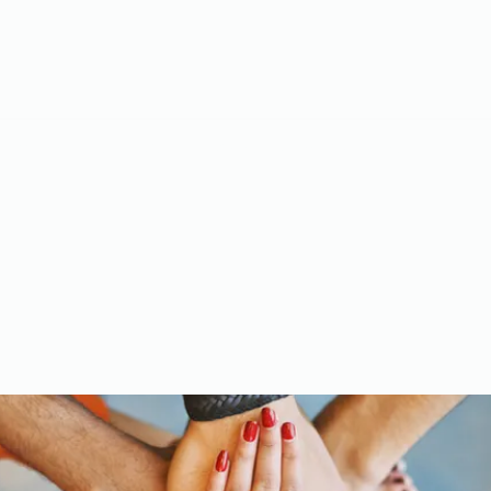
Meet the Team
Gallery
Videos
Upcoming Events