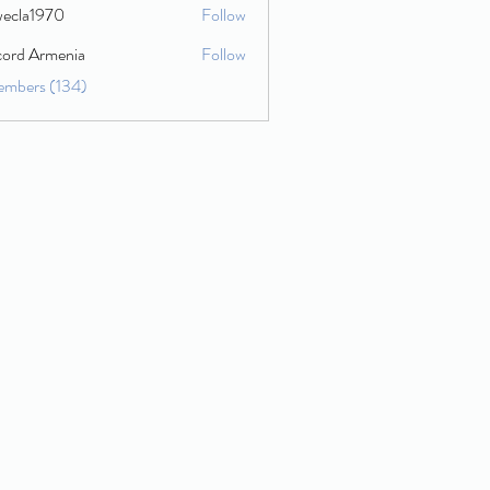
wecla1970
Follow
1970
cord Armenia
Follow
embers (134)