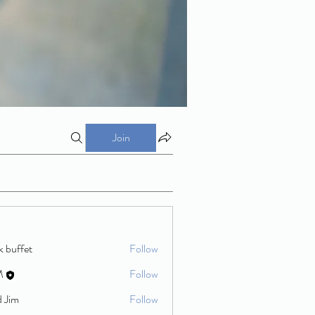
Join
k buffet
Follow
M
Follow
d Jim
Follow