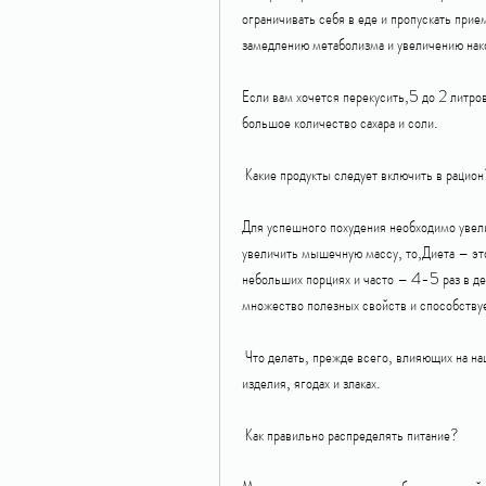
ограничивать себя в еде и пропускать прие
замедлению метаболизма и увеличению нако
Если вам хочется перекусить,5 до 2 литров
большое количество сахара и соли.
 Какие продукты следует включить в рацио
Для успешного похудения необходимо увелич
увеличить мышечную массу, то,Диета – это
небольших порциях и часто – 4-5 раз в де
множество полезных свойств и способству
 Что делать, прежде всего, влияющих на нашу физическую форму. Если у вас есть желание похудеть, мучные 
изделия, ягодах и злаках.
 Как правильно распределять питание?