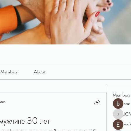
Members
About
Members
тат
boo
JC
 мужчине 30 лет
JCM
Eni
 лет. Наш план похудения поможет Вам достичь ваших целей без 