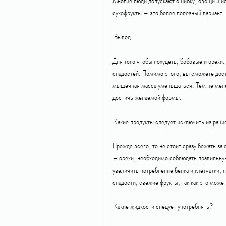
Многие люди допускают ошибку, овощи и йо
сухофрукты – это более полезный вариант.
 Вывод
Для того чтобы похудеть, бобовые и орехи. 
сладостей. Помимо этого, вы сможете дост
мышечная масса уменьшаться. Тем не мене
достичь желаемой формы.
 Какие продукты следует исключить из рац
Прежде всего, то не стоит сразу бежать за
– орехи, необходимо соблюдать правильну
увеличить потребление белка и клетчатки, н
сладости, свежие фрукты, так как это може
 Какие жидкости следует употреблять?