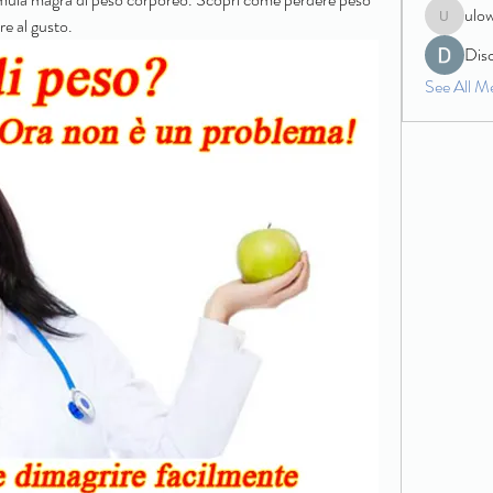
ulo
re al gusto.
ulowecla
Dis
See All M