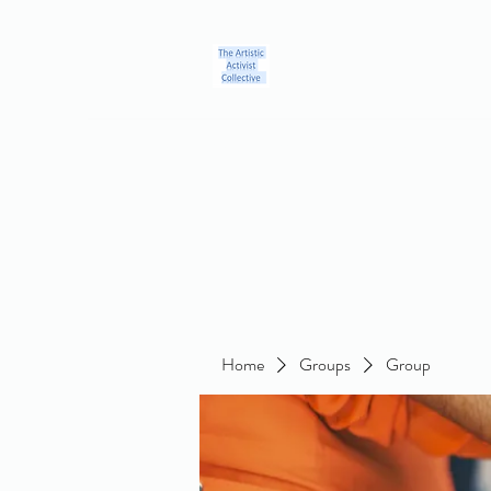
Home
Blog
Groups
Members
About
Contact
Home
Groups
Group