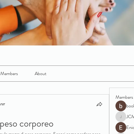
Members
About
Members
тат
boo
JC
 peso corporeo
JCM
Eni
ormula magra di peso corporeo. Scopri come perdere peso 