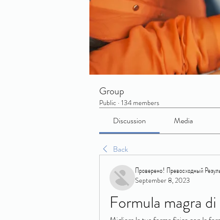
Group
Public
·
134 members
Discussion
Media
Back
Проверено! Превосходный Резуль
September 8, 2023
Formula magra di
Migliora la tua forma fisica con la f