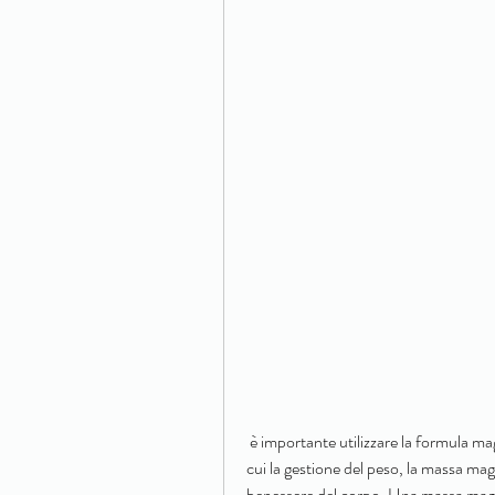
 è importante utilizzare la formula magra di peso corporeo insieme ad altri fattori di salute, tra 
cui la gestione del peso, la massa magra
benessere del corpo. Una massa magr