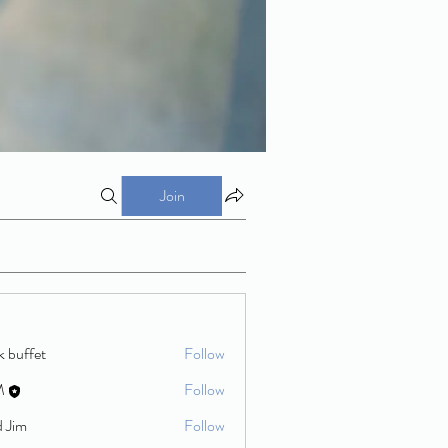
Join
k buffet
Follow
M
Follow
d Jim
Follow