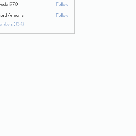
wecla1970
Follow
1970
cord Armenia
Follow
embers (134)