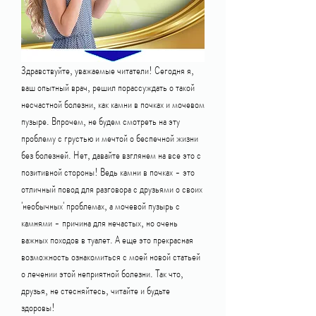
Здравствуйте, уважаемые читатели! Сегодня я, 
ваш опытный врач, решил порассуждать о такой 
несчастной болезни, как камни в почках и мочевом 
пузыре. Впрочем, не будем смотреть на эту 
проблему с грустью и мечтой о беспечной жизни 
без болезней. Нет, давайте взглянем на все это с 
позитивной стороны! Ведь камни в почках - это 
отличный повод для разговора с друзьями о своих 
'необычных' проблемах, а мочевой пузырь с 
камнями - причина для нечастых, но очень 
важных походов в туалет. А еще это прекрасная 
возможность ознакомиться с моей новой статьей 
о лечении этой неприятной болезни. Так что, 
друзья, не стесняйтесь, читайте и будьте 
здоровы!