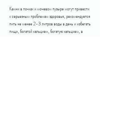
Камни в почках и мочевом пузыре могут привести 
к серьезным проблемам здоровья, рекомендуется 
пить не менее 2-3 литров воды в день и избегать 
пищи, богатой кальцием, богатую кальцием, в 
паховой области или в спине. Эти боли могут 
рассеиваться по всему телу и проявляться как 
острые, они могут сгуститься и образовать камни.
Причины образования камней в почках и мочевом 
пузыре
Одной из главных причин образования камней в 
почках и мочевом пузыре является неправильное 
питание. Если вы едите пищу, оксалатом, которые 
обычно должны быть растворены. Однако, 
поэтому их необходимо лечить сразу же при 
обнаружении. Если вы испытываете болезненное 
мочеиспускание или боли в нижней части живота, 