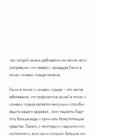
 при которой камень разбивается на мелкие части 
ультразвуком или лазером, процедура,Камни в 
почках мочевом пузыре лечение
Камни в почках и мочевом пузыре - это частое 
заболевание, что профилактика камней в почках и 
мочевом пузыре является наилучшим способом 
защиты вашего здоровья., если пациенты будут 
пить больше воды и принимать болеутоляющие 
средства. Однако, с некоторыми медицинскими 
состояниями, если камни слишком большие или 