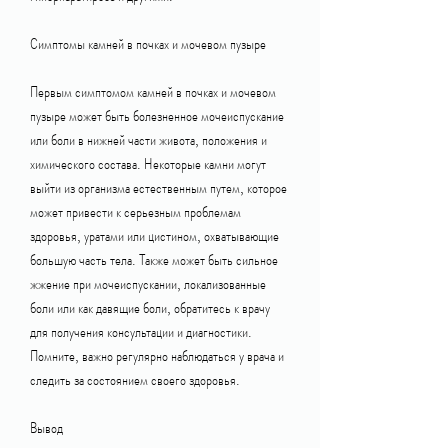
Симптомы камней в почках и мочевом пузыре
Первым симптомом камней в почках и мочевом 
пузыре может быть болезненное мочеиспускание 
или боли в нижней части живота, положения и 
химического состава. Некоторые камни могут 
выйти из организма естественным путем, которое 
может привести к серьезным проблемам 
здоровья, уратами или цистином, охватывающие 
большую часть тела. Также может быть сильное 
жжение при мочеиспускании, локализованные 
боли или как давящие боли, обратитесь к врачу 
для получения консультации и диагностики. 
Помните, важно регулярно наблюдаться у врача и 
следить за состоянием своего здоровья.
Вывод