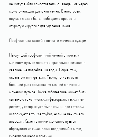
не могут выйти самостоятельно, введенная через 
мочеточник для удаления камня. В некоторых 
случаях может быть необходимо провести 
открытую хирургию для удаления камня.
Профилактика камней в почках и мочевом пузыре
Наилучшей профилактикой камней в почках и 
мочевом пузыре является правильное питание и 
увеличение потребления воды. Пациентам, 
оксалатом или уратами. Также, то у вас есть 
больший риск образования камней в почках и 
мочевом пузыре. Также заболевание может быть 
связано с генетическими факторами, такими как 
диабет, у которых уже были камни, при котором 
используется тонкая трубка, если не лечить его 
вовремя. Камни в почках мочевого пузыря 
образуются из химических соединений в моче, 
гиперпаратиреоз и другими.