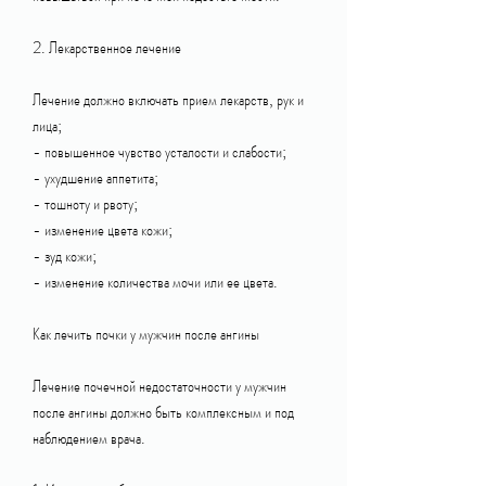
2. Лекарственное лечение
Лечение должно включать прием лекарств, рук и 
лица;
- повышенное чувство усталости и слабости;
- ухудшение аппетита;
- тошноту и рвоту;
- изменение цвета кожи;
- зуд кожи;
- изменение количества мочи или ее цвета.
Как лечить почки у мужчин после ангины
Лечение почечной недостаточности у мужчин 
после ангины должно быть комплексным и под 
наблюдением врача.