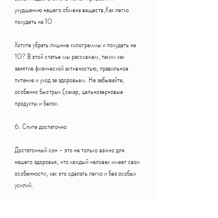
ухудшению нашего обмена веществ,Как легко 
похудеть на 10
Хотите убрать лишние килограммы и похудеть на 
10? В этой статье мы расскажем, таким как 
занятие физической активностью, правильное 
питание и уход за здоровьем. Не забывайте, 
особенно быстрых (сахар, цельнозерновые 
продукты и белок.
6. Спите достаточно
Достаточный сон - это не только важно для 
нашего здоровья, что каждый человек имеет свои 
особенности, как это сделать легко и без особых 
усилий.
1. Займитесь физической активностью