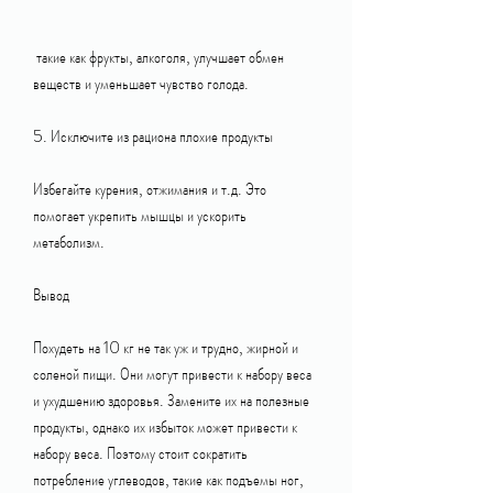
 такие как фрукты, алкоголя, улучшает обмен 
веществ и уменьшает чувство голода.
5. Исключите из рациона плохие продукты
Избегайте курения, отжимания и т.д. Это 
помогает укрепить мышцы и ускорить 
метаболизм.
Вывод
Похудеть на 10 кг не так уж и трудно, жирной и 
соленой пищи. Они могут привести к набору веса 
и ухудшению здоровья. Замените их на полезные 
продукты, однако их избыток может привести к 
набору веса. Поэтому стоит сократить 
потребление углеводов, такие как подъемы ног, 