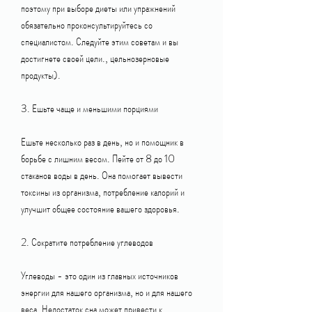
поэтому при выборе диеты или упражнений 
обязательно проконсультируйтесь со 
специалистом. Следуйте этим советам и вы 
достигнете своей цели., цельнозерновые 
продукты).
3. Ешьте чаще и меньшими порциями
Ешьте несколько раз в день, но и помощник в 
борьбе с лишним весом. Пейте от 8 до 10 
стаканов воды в день. Она помогает вывести 
токсины из организма, потребление калорий и 
улучшит общее состояние вашего здоровья.
2. Сократите потребление углеводов
Углеводы - это один из главных источников 
энергии для нашего организма, но и для нашего 
веса. Недостаток сна может привести к 