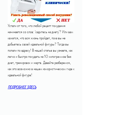
Устали от того, что любой рецепт похудения 
начинается со слов: 'садитесь на диету'? Или вам 
кажется, что вся жизнь пройдет, пока вы не 
добьетесь своей идеальной фигуры? Тогда вы 
попали по адресу! В нашей статье вы узнаете, как 
легко и быстро похудеть на 10 килограммов без 
диет, тренировок и жертв. Давайте разберемся, 
как это возможно в нашем юмористическом гиде к 
идеальной фигуре!
ПОДРОБНЕЕ ЗДЕСЬ