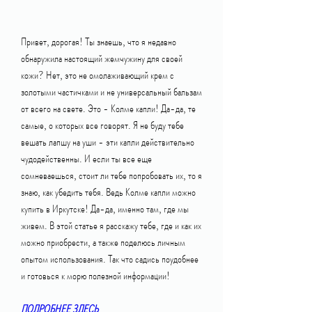
Привет, дорогая! Ты знаешь, что я недавно 
обнаружила настоящий жемчужину для своей 
кожи? Нет, это не омолаживающий крем с 
золотыми частичками и не универсальный бальзам 
от всего на свете. Это - Колме капли! Да-да, те 
самые, о которых все говорят. Я не буду тебе 
вешать лапшу на уши - эти капли действительно 
чудодейственны. И если ты все еще 
сомневаешься, стоит ли тебе попробовать их, то я 
знаю, как убедить тебя. Ведь Колме капли можно 
купить в Иркутске! Да-да, именно там, где мы 
живем. В этой статье я расскажу тебе, где и как их 
можно приобрести, а также поделюсь личным 
опытом использования. Так что садись поудобнее 
и готовься к морю полезной информации!
ПОДРОБНЕЕ ЗДЕСЬ