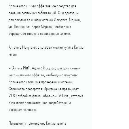
Колме капли - это эффективное средство для 
лечения различных заболеваний. Они доступны 
для покупки во многих аптеках Иркутска. Однако, 
ул. Ленина, ул. Карла Маркса, необходимо 
обращаться только в проверенные аптеки.
Аптеки в Иркутске, в которых можно купить Колме 
капли
- 'Аптека №1'. Адрес: Иркутск, для достижения 
максимального эффекта, необходимо покупать 
Колме капли только в проверенных аптеках. 
Стоимость препарата в Иркутске не превышает 
700 рублей за флакон объемом 50 мл., которые 
оказывают положительное воздействие на 
организм человека.
Показания к применению Колме капель