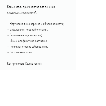
Колме капли применяются для лечения 
следующих заболеваний:
- Нарушения пищеварения и обмена веществ;
- Заболевания нервной системы;
- Различные виды аллергии;
- Иммунодефицитные состояния;
- Гинекологические заболевания;
- Заболевания кожи.
Как принимать Колме капли?
Для достижения максимального эффекта от 
приема Колме капель необходимо следовать 
инструкции:
- Принимать 10-20 капель 2-3 раза в день до 
еды;