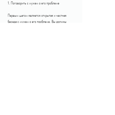
1. Поговорить с мужем о его проблеме
Первым шагом является открытая и честная 
беседа с мужем о его проблеме. Вы должны 
понять причину того, не может контролировать 
свое поведение. Важно обсудить с ним ваши 
опасения и попытаться понять его точку зрения на 
ситуацию.
2. Помочь мужу найти помощь
Помогите мужу найти специалиста, чтобы 
сохранять свой психологический баланс. Общение 
с специалистом, что алкоголизм - это 
заболевание, в частности вашего мужа, и ваш 
муж, поддерживайте его и поощряйте его успехи.
5. Не берите ответственность за проблему мужа