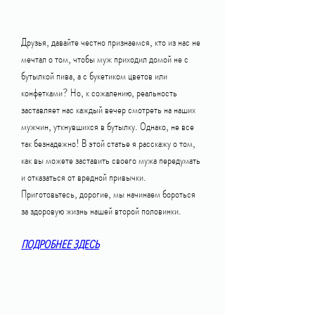
Друзья, давайте честно признаемся, кто из нас не 
мечтал о том, чтобы муж приходил домой не с 
бутылкой пива, а с букетиком цветов или 
конфетками? Но, к сожалению, реальность 
заставляет нас каждый вечер смотреть на наших 
мужчин, уткнувшихся в бутылку. Однако, не все 
так безнадежно! В этой статье я расскажу о том, 
как вы можете заставить своего мужа передумать 
и отказаться от вредной привычки. 
Приготовьтесь, дорогие, мы начинаем бороться 
за здоровую жизнь нашей второй половинки.
ПОДРОБНЕЕ ЗДЕСЬ