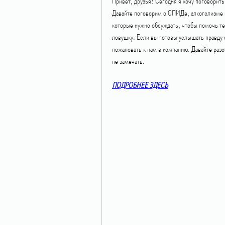
Привет, друзья! Сегодня я хочу поговорить 
Давайте поговорим о СПИДе, алкоголизме и 
которые нужно обсуждать, чтобы помочь тем,
ловушку. Если вы готовы услышать правду о
пожаловать к нам в компанию. Давайте разо
не замечать.
ПОДРОБНЕЕ ЗДЕСЬ