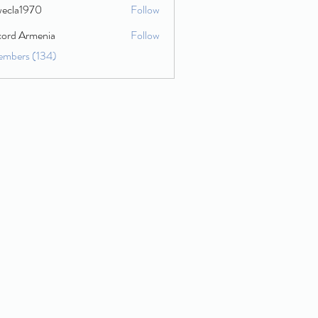
wecla1970
Follow
1970
cord Armenia
Follow
embers (134)