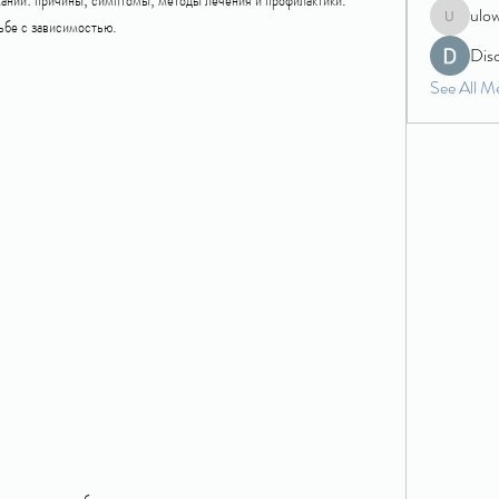
ulo
ьбе с зависимостью.
ulowecla
Dis
See All M