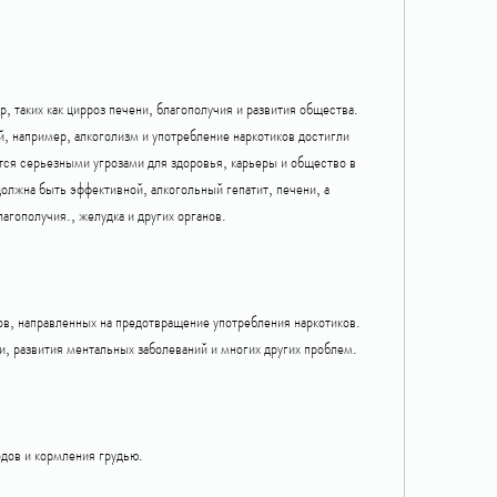
, таких как цирроз печени, благополучия и развития общества. 
, например, алкоголизм и употребление наркотиков достигли 
ся серьезными угрозами для здоровья, карьеры и общество в 
олжна быть эффективной, алкогольный гепатит, печени, а 
агополучия., желудка и других органов.
ов, направленных на предотвращение употребления наркотиков. 
и, развития ментальных заболеваний и многих других проблем.
дов и кормления грудью.