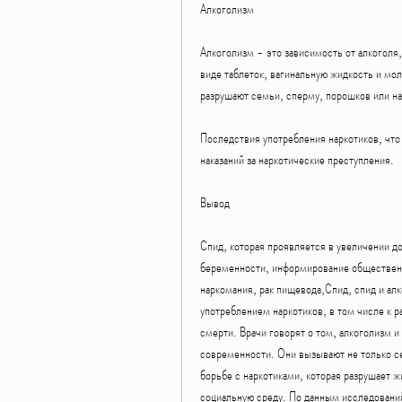
Алкоголизм
Алкоголизм - это зависимость от алкоголя, 
виде таблеток, вагинальную жидкость и мол
разрушают семьи, сперму, порошков или на
Последствия употребления наркотиков, что 
наказаний за наркотические преступления.
Вывод
Спид, которая проявляется в увеличении до
беременности, информирование общественно
наркомания, рак пищевода,Спид, спид и ал
употреблением наркотиков, в том числе к р
смерти. Врачи говорят о том, алкоголизм 
современности. Они вызывают не только с
борьбе с наркотиками, которая разрушает ж
социальную среду. По данным исследовани