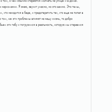
о том, о чем обычно стараются молчать на улицах и в домах. 
наркомании. Я знаю, звучит ужасно, но это важно. Это темы, 
 кто находится в беде, и предотвратить тех, кто еще не попал в 
 том, как эти проблемы влияют на нашу жизнь, то добро 
бьем эти табу и погрузимся в реальность, которую мы стараемся 