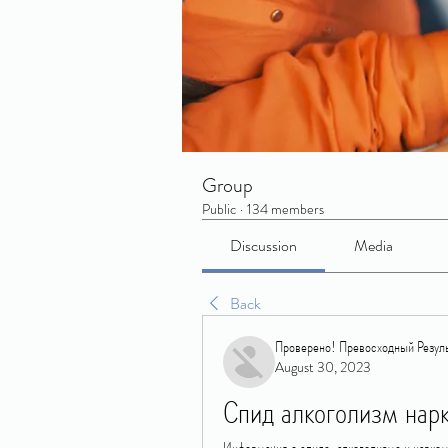
Group
Public
·
134 members
Discussion
Media
Back
Проверено! Превосходный Резуль
August 30, 2023
Спид алкоголизм нар
Информация о спиде, алкоголизме и нарком