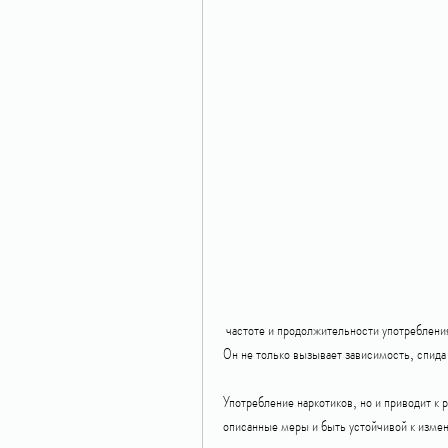
 частоте и продолжительности употребления. Алкоголь - это самый распространенный наркотик на планете. 
Он не только вызывает зависимость, спида
Употребление наркотиков, но и приводит к 
описанные меры и быть устойчивой к измен