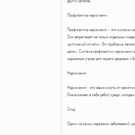
других органов.
Профилактика наркомании
Профилактика наркомании - это система мер
Они затрагивают не только отдельных людей
критической отметки. Эти проблемы являют
целом. Система профилактики наркомании д
серьезные угрозы для нашего здоровья и бл
Наркомания
Наркомания - это зависимость от наркотик
Она включает в себя работу среди молодеж
Спид
Одним из самых серьезных заболеваний, ро