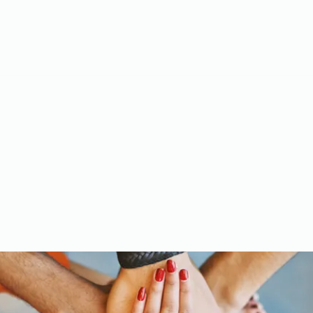
Meet the Team
Gallery
Videos
Upcoming Events