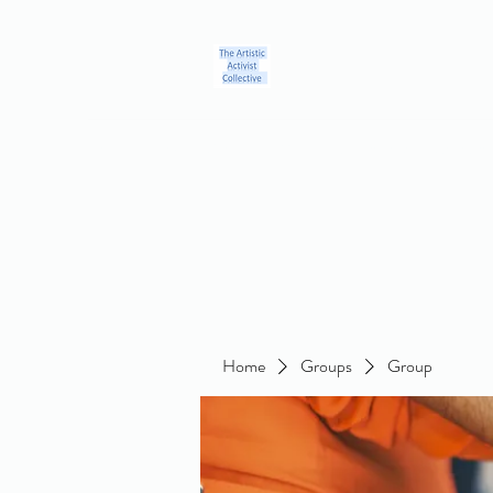
Home
Blog
Groups
Members
About
Contact
Home
Groups
Group