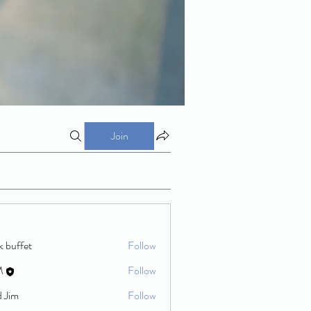
Join
k buffet
Follow
M
Follow
d Jim
Follow