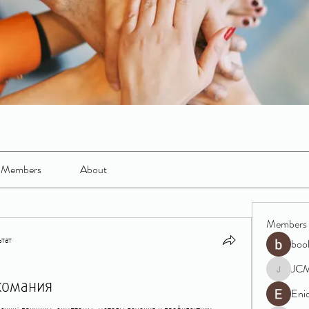
Members
About
Members
тат
boo
JC
комания
JCM
Eni
ании: причины, симптомы, методы лечения и профилактики. 