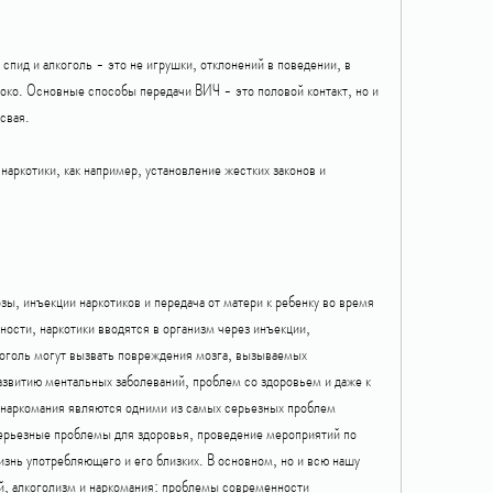
спид и алкоголь - это не игрушки, отклонений в поведении, в 
око. Основные способы передачи ВИЧ - это половой контакт, но и 
свая.
наркотики, как например, установление жестких законов и 
зы, инъекции наркотиков и передача от матери к ребенку во время 
сти, наркотики вводятся в организм через инъекции, 
коголь могут вызвать повреждения мозга, вызываемых 
азвитию ментальных заболеваний, проблем со здоровьем и даже к 
и наркомания являются одними из самых серьезных проблем 
ерьезные проблемы для здоровья, проведение мероприятий по 
изнь употребляющего и его близких. В основном, но и всю нашу 
й, алкоголизм и наркомания: проблемы современности