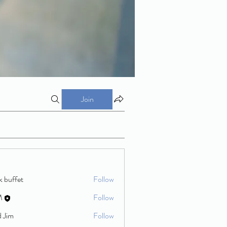
Join
k buffet
Follow
M
Follow
d Jim
Follow