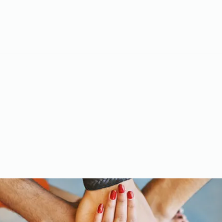
Meet the Team
Gallery
Videos
Upcoming Events