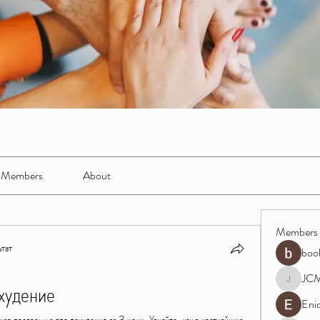
Members
About
Members
тат
boo
JC
худение
JCM
Eni
ая программа для похудения за 3 ночи. Узнайте, как в кратчайшие 