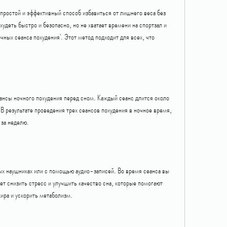
 простой и эффективный способ избавиться от лишнего веса без 
худеть быстро и безопасно, но не хватает времени на спортзал и 
ных сеанса похудения'. Этот метод подходит для всех, что 
ансы ночного похудения перед сном. Каждый сеанс длится около 
результате проведения трех сеансов похудения в ночное время, 
 за неделю.
х наушниках или с помощью аудио-записей. Во время сеанса вы 
т снизить стресс и улучшить качество сна, которые помогают 
ира и ускорить метаболизм.