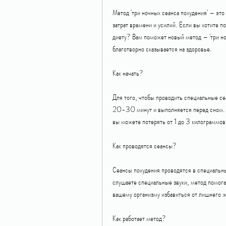
Метод 'три ночных сеанса похудения' – это
затрат времени и усилий. Если вы хотите по
диету? Вам поможет новый метод – 'три ноч
благотворно сказывается на здоровье.
Как начать?
Для того, чтобы проводить специальные се
20-30 минут и выполняется перед сном. В 
вы можете потерять от 1 до 3 килограммов
Как проводятся сеансы?
Сеансы похудения проводятся в специальны
слушаете специальные звуки, метод помогае
вашему организму избавиться от лишнего ж
Как работает метод?