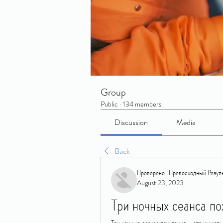
Group
Public
·
134 members
Discussion
Media
Back
Проверено! Превосходный Резуль
August 23, 2023
Три ночных сеанса по
Три ночные сеанса похудения - это уникальн