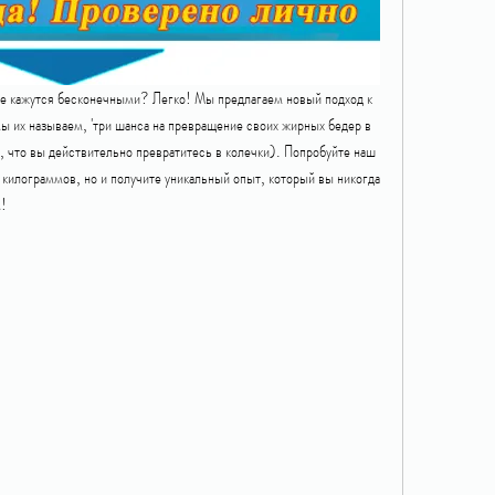
ые кажутся бесконечными? Легко! Мы предлагаем новый подход к 
ы их называем, 'три шанса на превращение своих жирных бедер в 
м, что вы действительно превратитесь в колечки). Попробуйте наш 
 килограммов, но и получите уникальный опыт, который вы никогда 
м!