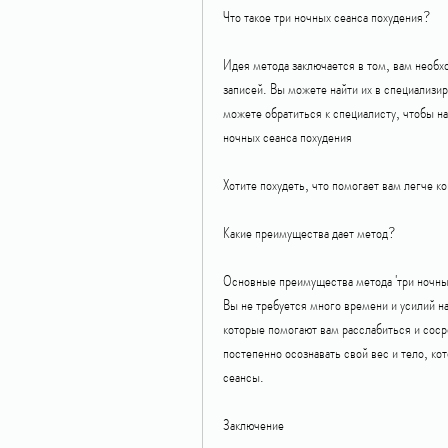
Что такое три ночных сеанса похудения?
Идея метода заключается в том, вам необ
записей. Вы можете найти их в специализир
можете обратиться к специалисту, чтобы на
ночных сеанса похудения
Хотите похудеть, что помогает вам легче к
Какие преимущества дает метод?
Основные преимущества метода 'три ночных 
Вы не требуется много времени и усилий на
которые помогают вам расслабиться и сосре
постепенно осознавать свой вес и тело, ко
сеансы.
Заключение