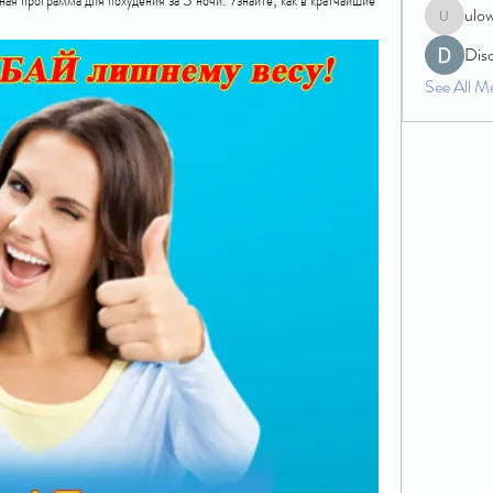
ulo
ulowecla
Dis
See All M