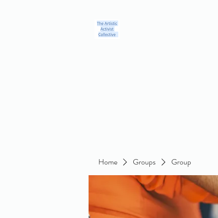
Home
Blog
Groups
Members
About
Contact
Home
Groups
Group