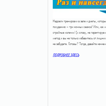
Надоели тренировки в зале и диеты, котор
похудению – три ночных сеанса! Или, как м
стройные колечки' (к слову, не гарантируе
метод и вы не только избавитесь от лишних
не забудете. Готовы? Тогда, давайте начне
ПОДРОБНЕЕ ЗДЕСЬ