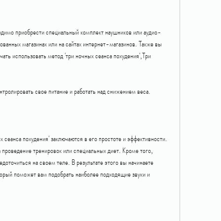
ходимо приобрести специальный комплект наушников или аудио-
ованных магазинах или на сайтах интернет-магазинов. Также вы 
чать использовать метод 'три ночных сеанса похудения',Три 
онтролировать свое питание и работать над снижением веса.
сеанса похудения' заключаются в его простоте и эффективности. 
 проведение тренировок или специальных диет. Кроме того, 
доточиться на своем теле. В результате этого вы начинаете 
торый поможет вам подобрать наиболее подходящие звуки и 