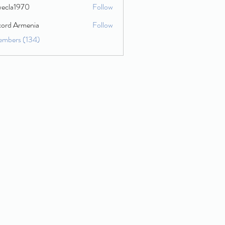
wecla1970
Follow
1970
cord Armenia
Follow
embers (134)