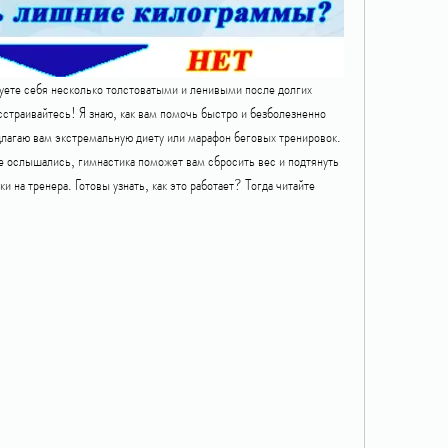
уете себя несколько толстоватыми и ленивыми после долгих 
страивайтесь! Я знаю, как вам помочь быстро и безболезненно 
длагаю вам экстремальную диету или марафон беговых тренировок. 
е ослышались, гимнастика поможет вам сбросить вес и подтянуть 
ки на тренера. Готовы узнать, как это работает? Тогда читайте 