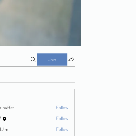
Join
k buffet
Follow
M
Follow
d Jim
Follow