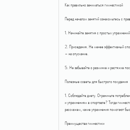
Как правильно заниматься гимнастикой
Перед началом занятий ознакомьтесь с пра
1. Начинайте занятия с простых упражнени
2. Приседания. Не менее эффективный спо
– на опускание.
5. Не забывайте о разминке и растяжке пос
Полезные советы для быстрого похудения
1. Соблюдайте диету. Ограничьте потреблен
и упражнениям в спортзале? Тогда гимнаст
расскажем, какие упражнения помогают быс
Преимущества гимнастики