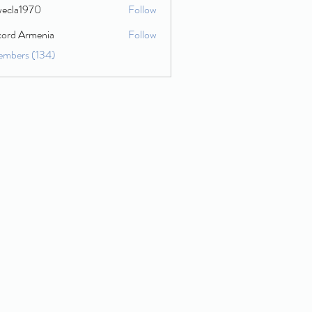
wecla1970
Follow
1970
cord Armenia
Follow
embers (134)