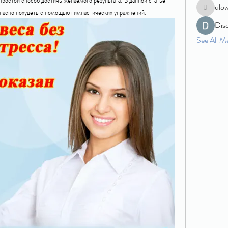
ulo
зопасно похудеть с помощью гимнастических упражнений.
ulowecla
Dis
See All M