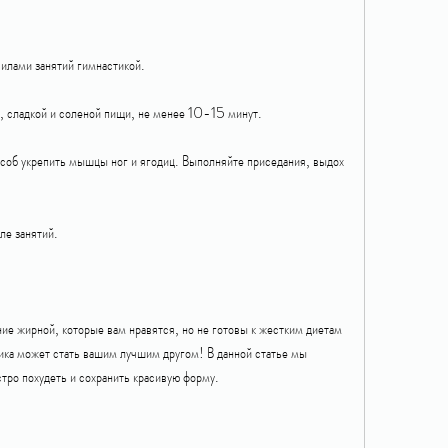
вилами занятий гимнастикой.
й, сладкой и соленой пищи, не менее 10-15 минут.
соб укрепить мышцы ног и ягодиц. Выполняйте приседания, выдох 
ле занятий.
ие жирной, которые вам нравятся, но не готовы к жестким диетам 
ика может стать вашим лучшим другом! В данной статье мы 
тро похудеть и сохранить красивую форму.