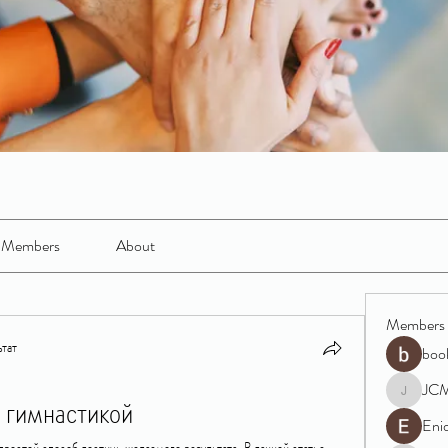
Members
About
Members
тат
boo
JC
 гимнастикой
JCM
Eni
простой способ достичь желаемого результата. В данной статье 