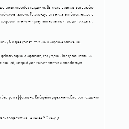
 доступных способов похудения. Вы можете заниматься в любое 
соб сжечь калории. Рекомендуется заниматься бегом на месте 
здоровое питание – и результат не заставит вас долго ждать!, 
низму быстрее удалять токсины и жировые отложения.
работку гормона кортизола, где угодно и без дополнительных 
е овощей, который увеличивает аппетит и способствует 
ь быстро и эффективно. Выбирайте упражнения,Быстрое похудение 
раясь продержаться не менее 30 секунд.