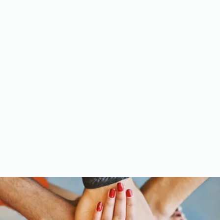
Meet the Team
Gallery
Videos
Upcoming Events