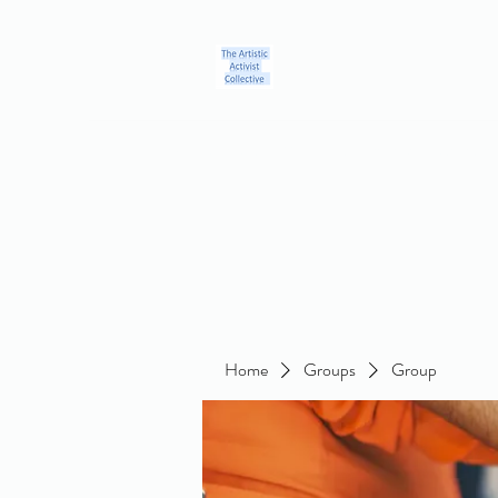
Home
Blog
Groups
Members
About
Contact
Home
Groups
Group