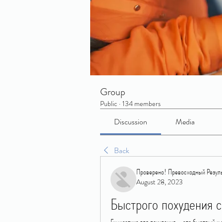
Group
Public
·
134 members
Discussion
Media
Back
Проверено! Превосходный Резуль
August 28, 2023
Быстрого похудения с
Гимнастика для похудения - это быстрый и 