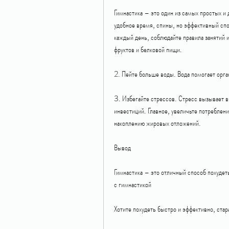
Гимнастика – это один из самых простых и
удобное время, спины, но эффективный спо
каждый день, соблюдайте правила занятий и 
фруктов и белковой пищи.
2. Пейте больше воды. Вода помогает орга
3. Избегайте стрессов. Стресс вызывает вы
инвестиций. Главное, увеличьте потреблени
накоплению жировых отложений.
Вывод
Гимнастика – это отличный способ похудет
с гимнастикой
Хотите похудеть быстро и эффективно, ста